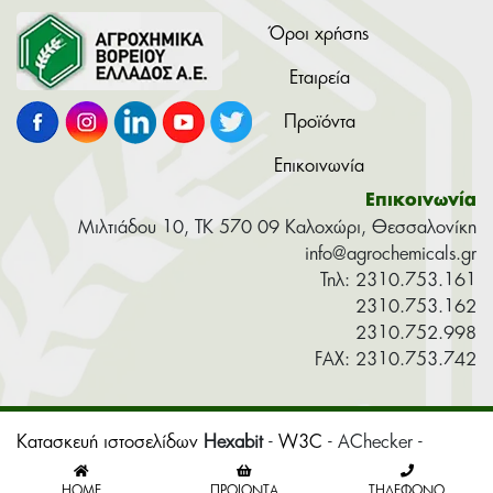
Όροι χρήσης
Εταιρεία
Προϊόντα
Επικοινωνία
Επικοινωνία
Μιλτιάδου 10, ΤΚ 570 09 Καλοχώρι, Θεσσαλονίκη
info@agrochemicals.gr
Τηλ: 2310.753.161
2310.753.162
2310.752.998
FAX: 2310.753.742
Κατασκευή ιστοσελίδων
Hexabit
-
W3C
- AChecker -
Pagespeed
-
Wave.webaim
HOME
ΠΡΟΙΌΝΤΑ
ΤΗΛΈΦΩΝΟ